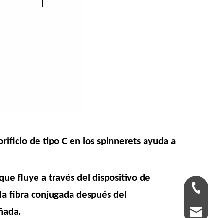
orificio de tipo C en los spinnerets ayuda a
ue fluye a través del dispositivo de
0086-18
í la fibra conjugada después del
eñada.
psfmac