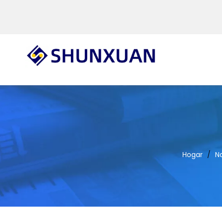
Hogar
/
No