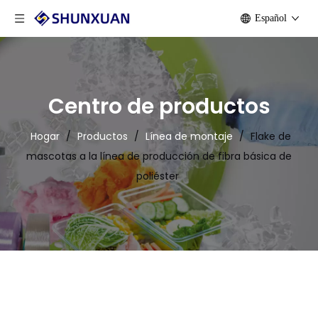
Español
Centro de productos
Hogar
/
Productos
/
Línea de montaje
/
Flake de
mascotas a la línea de producción de fibra básica de
poliéster